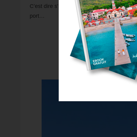
C’est dire s’ils sont fiers de leur ville.
Et i
port…