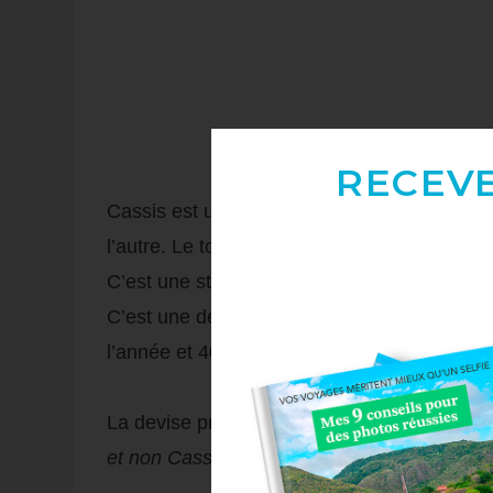
RECEV
Cassis est une jolie commune du
sud de la
l’autre. Le tout, bordé par la
Méditerranée
e
C’est une station balnéaire
très réputée
pour
C’est une destination qui attire
énormément d
l’année et 40 000 l’été !!!
La devise provençale de la commune est
«
et non Cassis, n’a rien vu. »
Phrase écrite pa