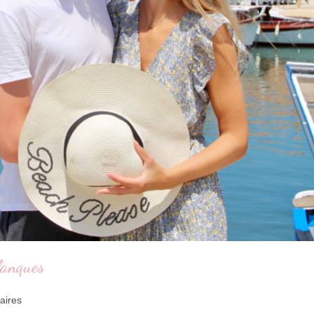
alanques
aires