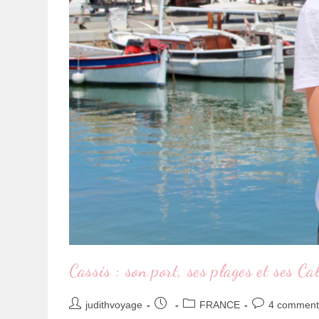
Cassis : son port, ses plages et ses C
judithvoyage
FRANCE
4 comment