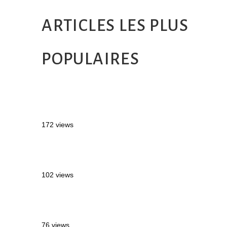
ARTICLES LES PLUS
POPULAIRES
MONTRÉAL EN ÉTÉ : 72H DANS LA
MÉTROPOLE QUÉBÉCOISE
172 views
2 semaines en Martinique : itinéraire et
conseils
102 views
Sources thermales en Toscane : Terme di
Saturnia et Bagni San Filippo
76 views