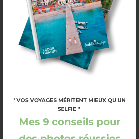
Saisis ton adresse pour recevoir un mail dès que je publie un nouvel
article
ABONNEZ-VOUS
ARTICLES LES PLUS POPULAIRES
Suivez-moi sur Instagram !
" VOS VOYAGES MÉRITENT MIEUX QU'UN
SELFIE "
Mes 9 conseils pour
des photos réussies