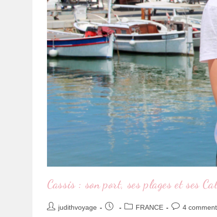
Cassis : son port, ses plages et ses C
judithvoyage
FRANCE
4 comment