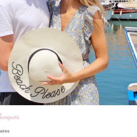
alanques
aires