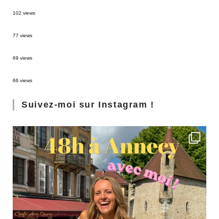
2 semaines en Martinique : itinéraire et conseils
102 views
Sources thermales en Toscane : Terme di Saturnia et Bagni San Filippo
77 views
3 jours à Florence : Mes coups de coeur
69 views
Les Landes : de Biscarrosse à Contis
66 views
Suivez-moi sur Instagram !