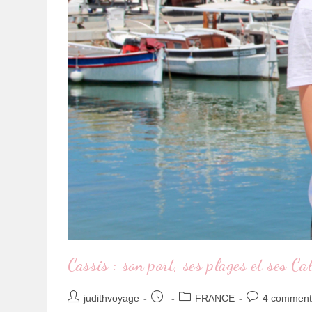
Cassis : son port, ses plages et ses C
judithvoyage
FRANCE
4 comment