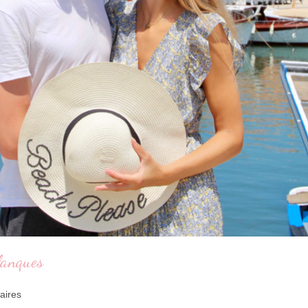
alanques
aires