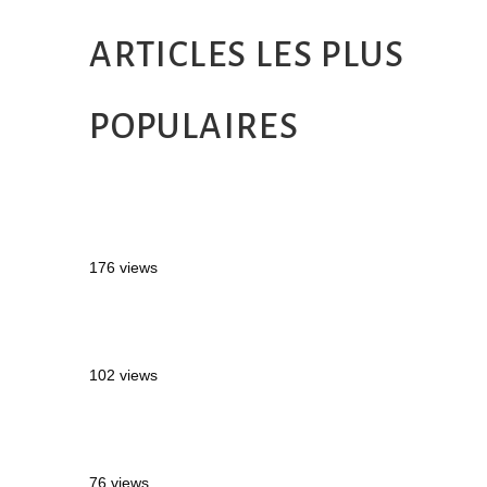
ARTICLES LES PLUS
POPULAIRES
MONTRÉAL EN ÉTÉ : 72H DANS LA
MÉTROPOLE QUÉBÉCOISE
176 views
2 semaines en Martinique : itinéraire et
conseils
102 views
Sources thermales en Toscane : Terme di
Saturnia et Bagni San Filippo
76 views