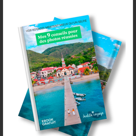
N’hésitez pas à demander au personnel
la possibilité d’accéder à
leurs pontons
. Les locaux sont vraiment d’une
grande gentillesse
et
accueillants.
Souvent, pour le prix d’une
simple boisson
au bar, ils vous
laissent
profiter toute l’après-midi
de leurs installations pour
se baigner
et
prendre le soleil
. 🏖
De plus, nous avons aimé le fait qu’il s’agissent de petits
restaurants typiques
et non pas de gros complexes hôteliers.
Les personnes qui ont lu cet article ont
aussi lu :
6 activités à faire à Mexico City
Il est aussi possible d’accéder au lagon par le
« Balneario
Municipal »
qui possède un
joli ponton en bois.