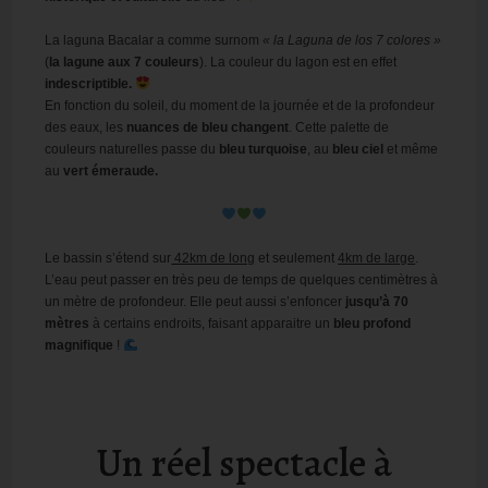
La laguna Bacalar a comme surnom
« la Laguna de los 7 colores »
(
la lagune aux 7 couleurs
). La couleur du lagon est en effet
indescriptible.
En fonction du soleil, du moment de la journée et de la profondeur
des eaux, les
nuances de bleu changent
. Cette palette de
couleurs naturelles passe du
bleu turquoise
, au
bleu ciel
et même
au
vert émeraude.
Le bassin s’étend sur
42km de long
et seulement
4km de large
.
L’eau peut passer en très peu de temps de quelques centimètres à
un mètre de profondeur. Elle peut aussi s’enfoncer
jusqu’à 70
mètres
à certains endroits, faisant apparaitre un
bleu profond
magnifique
!
Un réel spectacle à