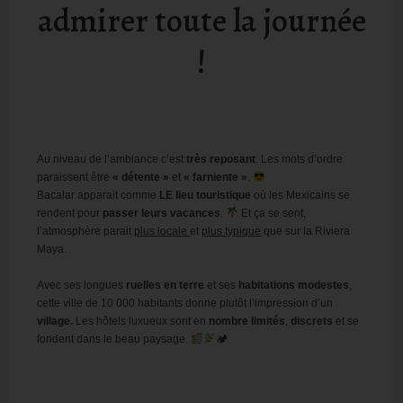
admirer toute la journée
!
Au niveau de l’ambiance c’est
très reposant
. Les mots d’ordre
paraissent être
« détente »
et
« farniente »
.
Bacalar apparait comme
LE lieu touristique
où les Mexicains se
rendent pour
passer leurs vacances
.
Et ça se sent,
l’atmosphère parait
plus locale
et
plus typique
que sur la Riviera
Maya.
Avec ses longues
ruelles en terre
et ses
habitations modestes
,
cette ville de 10 000 habitants donne plutôt l’impression d’un
village.
Les hôtels luxueux sont en
nombre limités
,
discrets
et se
fondent dans le beau paysage.
🏕