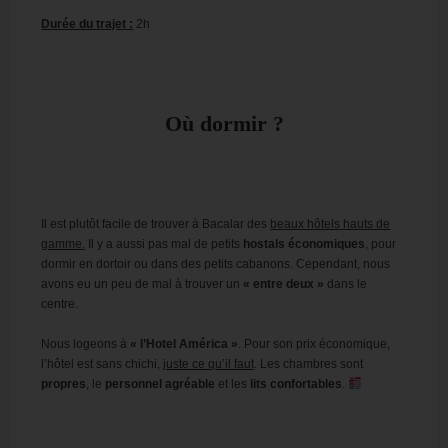
Durée du trajet :
2h
Où dormir ?
Il est plutôt facile de trouver à Bacalar des
beaux hôtels hauts de
gamme.
Il y a aussi pas mal de petits
hostals économiques
, pour
dormir en dortoir ou dans des petits cabanons. Cependant, nous
avons eu un peu de mal à trouver un
« entre deux »
dans le
centre.
Nous logeons à
« l’Hotel América »
. Pour son prix économique,
l’hôtel est sans chichi,
juste ce qu’il faut
. Les chambres sont
propres
, le
personnel agréable
et les
lits confortables
.