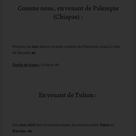
Comme nous, en venant de Palenque
(Chiapas) :
Prendre un
bus
depuis la gare routière de Palenque jusqu’à celle
de Bacalar
Durée du trajet :
Environ 8h
En venant de Tulum :
Des
bus ADO
font la liaisons toutes les heures entre
Tulum
et
Bacalar.