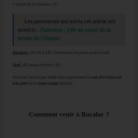
« Canal de los piratas »
Les personnes qui ont lu cet article ont
aussi lu :
Palenque : Ville au coeur de la
jungle du Chiapas
Horaires :
De 9h à 19h. Ouvert tous les jours sauf le lundi.
Tarif :
60 pesos (environ 2€)
Nous ne l’avons pas visité mais apparement la
vue d’en haut est
très jolie
et la
visite rapide
(30min).
C
omment venir à Bacalar ?