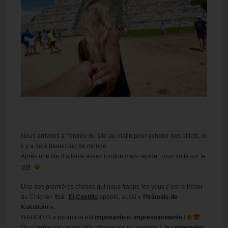
Nous arrivons à l’entrée du site au matin pour acheter nos billets, et
il y a déjà beaucoup de monde.
Après une file d’attente assez longue mais rapide,
nous voilà sur le
site
.
Une des premières choses qui nous frappe les yeux c’est le trésor
du Chichén Itzá :
El Castillo
appelé, aussi
« Pirámide de
Kukulcán ».
WAHOU ! La pyramide est
imposante
et
impressionnante !
On s’arrête net devant elle et passons un moment à
la contempler
.