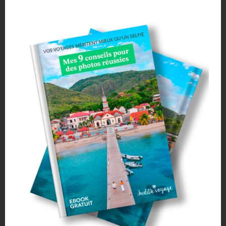
De Tulum, Playa Del Carmen et Cancún :
environ 6h de trajet
aller/retour
Depuis Mérida :
4h alker/retour
Depuis Valladolid :
1h30 aller/retour
Que vous partiez de
Tulum
, Cancún, Playa Del Carmen ou autre,
rendez-vous au Terminal de bus
de la ville où vous séjournez et
achetez vos tickets de bus
direction « Chichén Itzá ».
Pensez à
réserver vos tickets la veille
, voir quelques jours avant,
pour être sûr qu’il reste de la place dans le bus. Ils
se remplissent
vite,
surtout en haute saison.
C’est risqué
de les prendre le matin
même.
Des excursions sont aussi organisées en groupe via des tours
opérateurs.