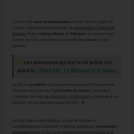
C’est un des
sites incontournables
à visiter dans la région du
Yucatán. Cela permet vraiment de se
plonger dans l’Histoire du
Mexique
et des
cultures Mayas et Toltèques.
On se rend alors
compte que ces civilisations étaient
très en avance
sur leur
époque !
Les personnes qui ont lu cet article ont
aussi lu :
Road trip : Le Mexique en 8 étapes
Le site est
grandiose
et je comprends pourquoi la Pyramide de
Kukulcán fait partie des
7 merveilles du monde.
Cependant,
n’oublions pas que
ça n’est qu’un « classement »
crée suite à une
sélection fait par des internautes en 2007.
De plus, depuis cette élection, le taux de touristes a
considérablement augmenté et elle est maintenant
surexploitée
touristiquement.
Ce qui porte dangereusement
préjudice à sa