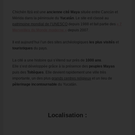
Chichén Itzá est une
ancienne cité Maya
située entre Cancún et
Mérida dans la péninsule du
Yucatán
. Le site est classé au
patrimoine mondial de l’UNESCO
depuis 1988 et fait partie des
« 7
Merveilles du Monde moderne »
depuis 2007.
Il est aujourd’hui l’un des sites archéologiques
les plus visités
et
touristiques
du pays.
La cité a une histoire qui s’étend sur près de
1000 ans
.
Elle s’est développée grâce à la présence des
peuples Mayas
puis des
Toltèques
. Elle devient rapidement une ville très
importante, un des plus
grands centres religieux
et un lieu de
pèlerinage incontournable
du Yucatán.
Localisation :