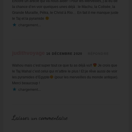
Encore un article qui va nous aider ! Pour les Merveilles, j’ai eu de
la chance d’en voir quelques unes déjà : le Machu, la Colisée, la
Grande Muraille, Pétra, le Christ à Rio… En fait il me manque juste
le Taj et la pyramide
chargement…
judithvoyage
16 DÉCEMBRE 2020
RÉPONDRE
Wahou mais c’est super tout ce que tu as déjà vu!!
Je crois que
le Taj Mahal c’est celui qui m’attire le plus ! Et je rêve aussi de voir
les pyramides d’Egypte
(pour les merveilles du monde antique).
Merci beaucoup !
chargement…
Laisser un commentaire