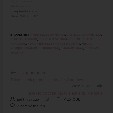
Pyramides de
Teotihuacán
8 septembre 2020
Dans "MEXIQUE"
ÉTIQUETTES
:
7 MERVEILLES DU MONDE
,
CASTILLO CHICHEN ITZA
,
CENOTE SAGRADO
,
CHICHEN ITZA
,
GRAN JUGE DE PELOTE
,
KUKULCAN
,
MAYA
,
MERVEILLES MONDE MODERNE
,
MEXICO
,
MEXIQUE
,
PIRÁMIDE DE KUKULCÁN
,
PYRAMIDE MAYA
,
YUCATAN
,
YUCATÁN
Article précédent
Tulum : petit paradis sur la côte Caraïbes
Article suivant
Isla Holbox : Île paradisiaque du Mexique
judithvoyage
MEXIQUE
2 commentaires