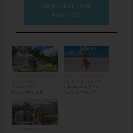
RECEVOIR LE LIVRE
NUMÉRIQUE
Road trip : Le Mexique
Tulum : petit paradis
en 8 étapes
sur la côte Caraïbes
10 août 2020
1 septembre 2020
Dans "MEXIQUE"
Dans "MEXIQUE"
Les mystérieuses