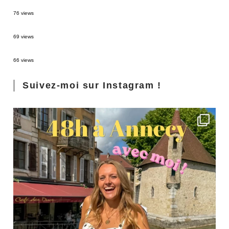
Sources thermales en Toscane : Terme di Saturnia et Bagni San Filippo
76 views
3 jours à Florence : Mes coups de coeur
69 views
Les Landes : de Biscarrosse à Contis
66 views
Suivez-moi sur Instagram !