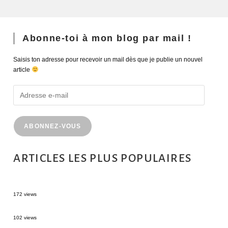
Abonne-toi à mon blog par mail !
Saisis ton adresse pour recevoir un mail dès que je publie un nouvel
article
ABONNEZ-VOUS
ARTICLES LES PLUS POPULAIRES
MONTRÉAL EN ÉTÉ : 72H DANS LA MÉTROPOLE QUÉBÉCOISE
172 views
2 semaines en Martinique : itinéraire et conseils
102 views