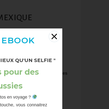
MEXIQUE
 EBOOK
tán,
non non non
!
IEUX QU'UN SELFIE "
u Chiapas.
s pour des
picales.
Le tout parsemé de
ruines
couleurs.
ussies
otos en voyage ?
etouche, vous connaitrez