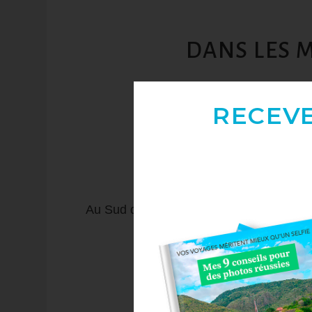
DANS LES 
RECEV
Le Mexique ne se limite
Le Mexique,
l’
Au Sud du pays, à la frontière du Guatem
archéologiques