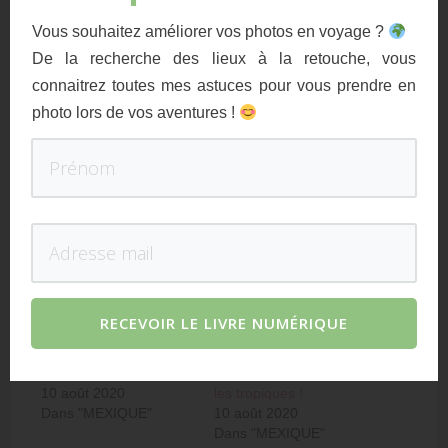
Vous souhaitez améliorer vos photos en voyage ?
De la recherche des lieux à la retouche, vous
connaitrez toutes mes astuces pour vous prendre en
photo lors de vos aventures !
RECEVOIR LE LIVRE
NUMÉRIQUE
RECEVOIR LE LIVRE NUMÉRIQUE
Road trip : Le Mexique
Puerto Escondido :
en 8 étapes
Chill, plage et surf sous
10 août 2020
les tropiques !
Dans "MEXIQUE"
10 août 2020
Dans "MEXIQUE"