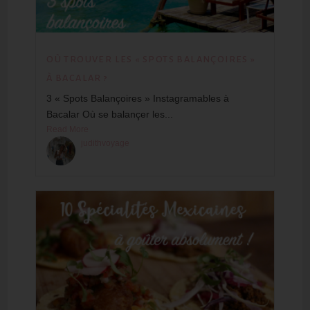
OÙ TROUVER LES « SPOTS BALANÇOIRES »
À BACALAR ?
3 « Spots Balançoires » Instagramables à
Bacalar Où se balançer les...
Read More
judithvoyage