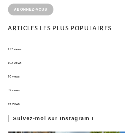
ABONNEZ-VOUS
ARTICLES LES PLUS POPULAIRES
MONTRÉAL EN ÉTÉ : 72H DANS LA MÉTROPOLE QUÉBÉCOISE
177 views
2 semaines en Martinique : itinéraire et conseils
102 views
Sources thermales en Toscane : Terme di Saturnia et Bagni San Filippo
76 views
3 jours à Florence : Mes coups de coeur
69 views
Les Landes : de Biscarrosse à Contis
66 views
Suivez-moi sur Instagram !