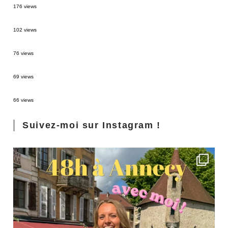
176 views
2 semaines en Martinique : itinéraire et conseils
102 views
Sources thermales en Toscane : Terme di Saturnia et Bagni San Filippo
76 views
3 jours à Florence : Mes coups de coeur
69 views
Les Landes : de Biscarrosse à Contis
66 views
Suivez-moi sur Instagram !