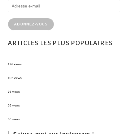
ABONNEZ-VOUS
ARTICLES LES PLUS POPULAIRES
MONTRÉAL EN ÉTÉ : 72H DANS LA MÉTROPOLE QUÉBÉCOISE
176 views
2 semaines en Martinique : itinéraire et conseils
102 views
Sources thermales en Toscane : Terme di Saturnia et Bagni San Filippo
76 views
3 jours à Florence : Mes coups de coeur
69 views
Les Landes : de Biscarrosse à Contis
66 views