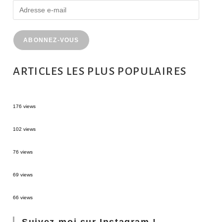
ABONNEZ-VOUS
ARTICLES LES PLUS POPULAIRES
MONTRÉAL EN ÉTÉ : 72H DANS LA MÉTROPOLE QUÉBÉCOISE
176 views
2 semaines en Martinique : itinéraire et conseils
102 views
Sources thermales en Toscane : Terme di Saturnia et Bagni San Filippo
76 views
3 jours à Florence : Mes coups de coeur
69 views
Les Landes : de Biscarrosse à Contis
66 views