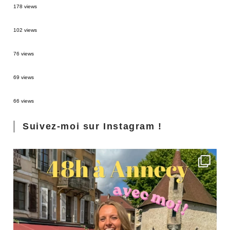
178 views
2 semaines en Martinique : itinéraire et conseils
102 views
Sources thermales en Toscane : Terme di Saturnia et Bagni San Filippo
76 views
3 jours à Florence : Mes coups de coeur
69 views
Les Landes : de Biscarrosse à Contis
66 views
Suivez-moi sur Instagram !