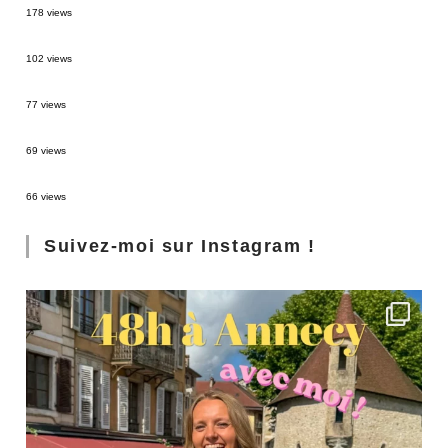
178 views
2 semaines en Martinique : itinéraire et conseils
102 views
Sources thermales en Toscane : Terme di Saturnia et Bagni San Filippo
77 views
3 jours à Florence : Mes coups de coeur
69 views
Les Landes : de Biscarrosse à Contis
66 views
Suivez-moi sur Instagram !