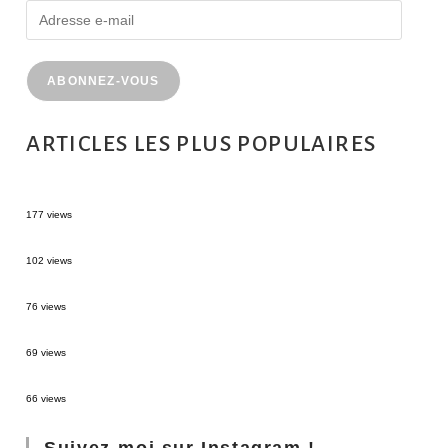
ABONNEZ-VOUS
ARTICLES LES PLUS POPULAIRES
MONTRÉAL EN ÉTÉ : 72H DANS LA MÉTROPOLE QUÉBÉCOISE
177 views
2 semaines en Martinique : itinéraire et conseils
102 views
Sources thermales en Toscane : Terme di Saturnia et Bagni San Filippo
76 views
3 jours à Florence : Mes coups de coeur
69 views
Les Landes : de Biscarrosse à Contis
66 views