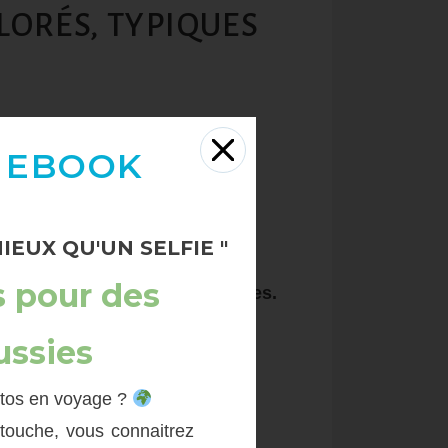
LORÉS, TYPIQUES
 EBOOK
IEUX QU'UN SELFIE "
e
, dans le Nord-Ouest de l’Italie.
s pour des
naissance à de
sublimes paysages.
ussies
 j’avais hâte de visiter depuis
otos en voyage ?
etouche, vous connaitrez