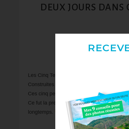
DEUX JOURS DANS C
RECEV
Les Cinq Terres ou Cinque Terre en italien,
Construites à flanc de falaise, ces habita
Ces cinq petits villages sont devenus des
sp
Ce fut la première étape de notre
road trip
d
longtemps.