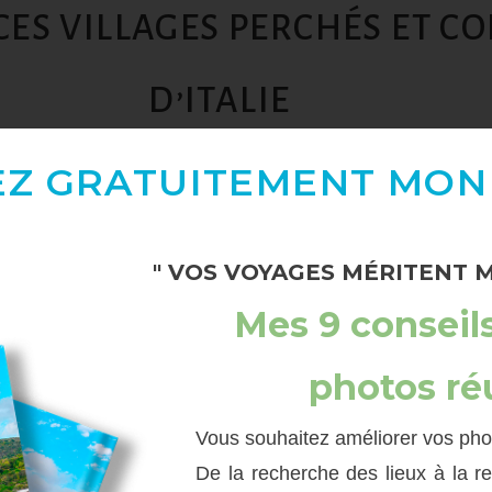
ES VILLAGES PERCHÉS ET CO
D’ITALIE
EZ GRATUITEMENT
MON
" VOS VOYAGES MÉRITENT M
 représentent un
ensemble de 5 villages
situés en
Liguri
Mes 9 conseil
tions colorées, perchées entre mer et montagne donnent 
ots incontournable
s lors d’un voyage en Italie !
photos ré
’un mois au Nord de l’Italie.
C’est une destination que
Vous souhaitez améliorer vos ph
De la recherche des lieux à la r