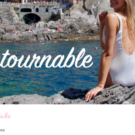
alie
res