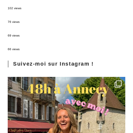
2 semaines en Martinique : itinéraire et conseils
102 views
Sources thermales en Toscane : Terme di Saturnia et Bagni San Filippo
76 views
3 jours à Florence : Mes coups de coeur
69 views
Les Landes : de Biscarrosse à Contis
66 views
Suivez-moi sur Instagram !