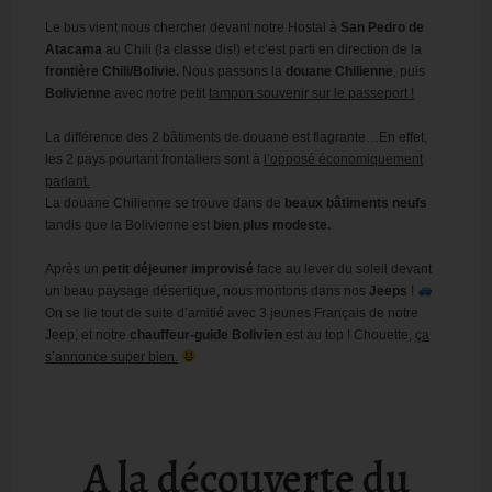
Le bus vient nous chercher devant notre Hostal à
San Pedro de
Atacama
au Chili (la classe dis!) et c’est parti en direction de la
frontière Chili/Bolivie.
Nous passons la
douane Chilienne
, puis
Bolivienne
avec notre petit
tampon souvenir sur le passeport !
La différence des 2 bâtiments de douane est flagrante…En effet,
les 2 pays pourtant frontaliers sont à
l’opposé économiquement
parlant.
La douane Chilienne se trouve dans de
beaux bâtiments neufs
tandis que la Bolivienne est
bien plus modeste.
Après un
petit déjeuner improvisé
face au lever du soleil devant
un beau paysage désertique, nous montons dans nos
Jeeps
!
On se lie tout de suite d’amitié avec 3 jeunes Français de notre
Jeep, et notre
chauffeur-guide Bolivien
est au top ! Chouette,
ça
s’annonce super bien.
A la découverte du