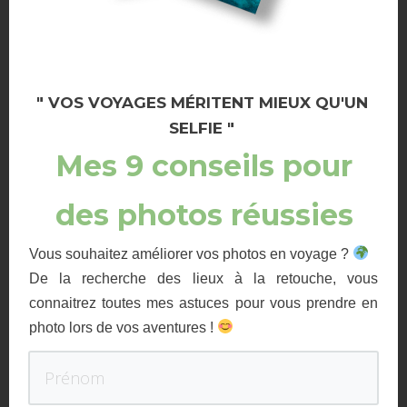
" VOS VOYAGES MÉRITENT MIEUX QU'UN
SELFIE "
Mes 9 conseils pour
des photos réussies
Coup de coeur pour cette endroit
Vous souhaitez améliorer vos photos en voyage ?
De la recherche des lieux à la retouche, vous
connaitrez toutes mes astuces pour vous prendre en
Dur dur d’en sortir
, surtout qu’il fait bien frais dehors, ahah!
photo lors de vos aventures !
Mais belle surprise, notre guide nous a préparé un
bon repas face
au désert
…
trop beau !