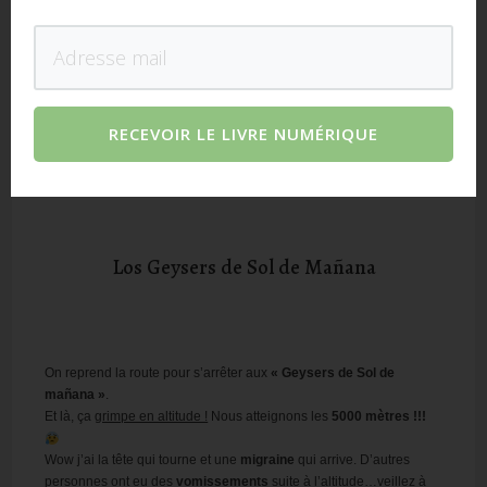
RECEVOIR LE LIVRE NUMÉRIQUE
Los Geysers de Sol de Mañana
On reprend la route pour s’arrêter aux
« Geysers de Sol de
mañana »
.
Et là, ça
grimpe en altitude !
Nous atteignons les
5000 mètres !!!
Wow j’ai la tête qui tourne et une
migraine
qui arrive. D’autres
personnes ont eu des
vomissements
suite à l’altitude…veillez à