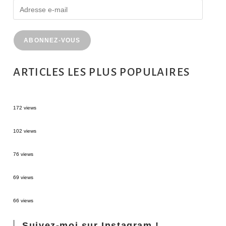
ABONNEZ-VOUS
ARTICLES LES PLUS POPULAIRES
MONTRÉAL EN ÉTÉ : 72H DANS LA MÉTROPOLE QUÉBÉCOISE
172 views
2 semaines en Martinique : itinéraire et conseils
102 views
Sources thermales en Toscane : Terme di Saturnia et Bagni San Filippo
76 views
3 jours à Florence : Mes coups de coeur
69 views
Les Landes : de Biscarrosse à Contis
66 views
Suivez-moi sur Instagram !