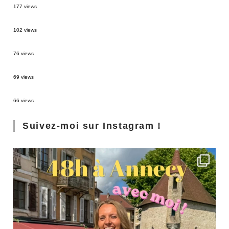
177 views
2 semaines en Martinique : itinéraire et conseils
102 views
Sources thermales en Toscane : Terme di Saturnia et Bagni San Filippo
76 views
3 jours à Florence : Mes coups de coeur
69 views
Les Landes : de Biscarrosse à Contis
66 views
Suivez-moi sur Instagram !