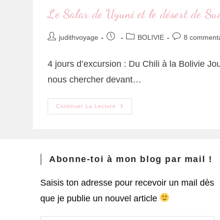
Le Salar de Uyuni et le désert de Su
judithvoyage
BOLIVIE
8 commenta
4 jours d’excursion : Du Chili à la Bolivie J
nous chercher devant…
Continuer La Lecture
Abonne-toi à mon blog par mail !
Saisis ton adresse pour recevoir un mail dès
que je publie un nouvel article