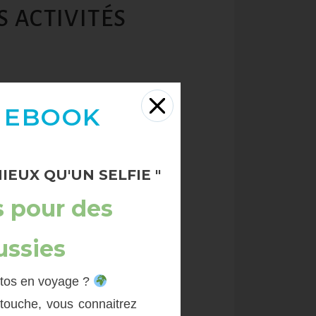
S ACTIVITÉS
ble !
 EBOOK
IEUX QU'UN SELFIE "
s pour des
sie comme destination.
ussies
tel club?”
otos en voyage ?
etouche, vous connaitrez