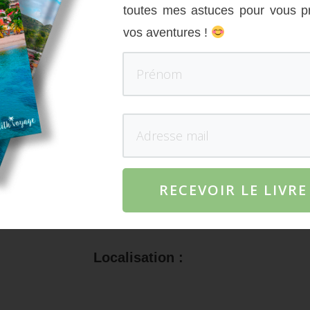
toutes mes astuces pour vous p
La réponse est oui !
vos aventures !
 unanimes sur la destination idéale : visiter
Hammame
ue l’on a ressenti.
elle ville historique) et Yasmine Hammamet (Ville nouvel
RECEVOIR LE LIVR
Localisation :