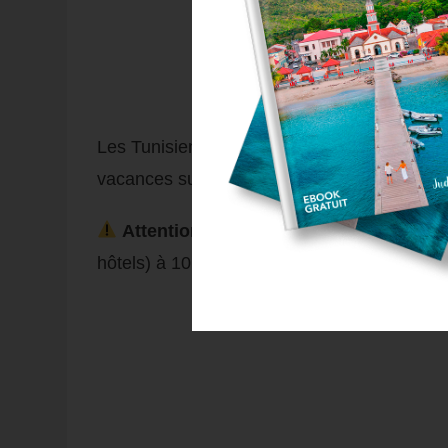
Les Tunisiens de mon entourage étaient tous
vacances sur la côte. Et c’est vraiment ce q
Attention !
Il existe Hammamet-Est (la vi
hôtels) à 10km plus au Sud.