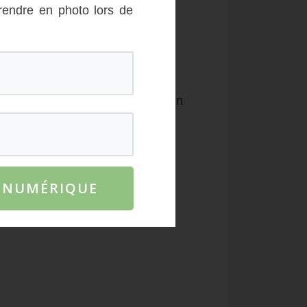
rendre en photo lors de
t
. C’est là où les locaux partent en
le où se trouve tous les grands
E NUMÉRIQUE