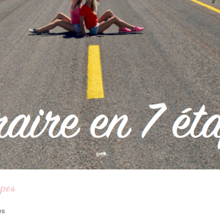
apes
es