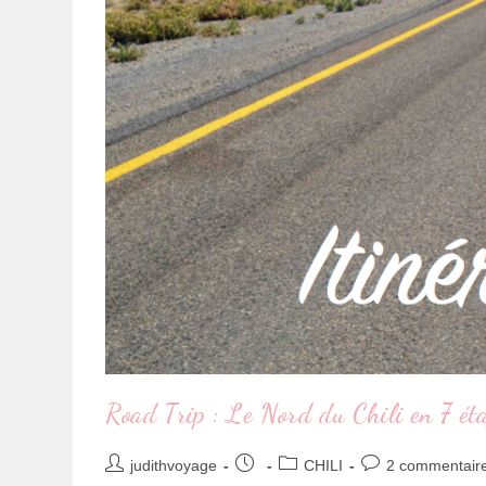
Road Trip : Le Nord du Chili en 7 ét
judithvoyage
CHILI
2 commentair