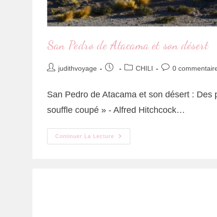
San Pedro de Atacama et son désert
judithvoyage
CHILI
0 commentair
San Pedro de Atacama et son désert : Des pa
souffle coupé » - Alfred Hitchcock…
Continuer La Lecture