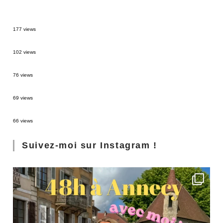
MONTRÉAL EN ÉTÉ : 72H DANS LA MÉTROPOLE QUÉBÉCOISE
177 views
2 semaines en Martinique : itinéraire et conseils
102 views
Sources thermales en Toscane : Terme di Saturnia et Bagni San Filippo
76 views
3 jours à Florence : Mes coups de coeur
69 views
Les Landes : de Biscarrosse à Contis
66 views
Suivez-moi sur Instagram !