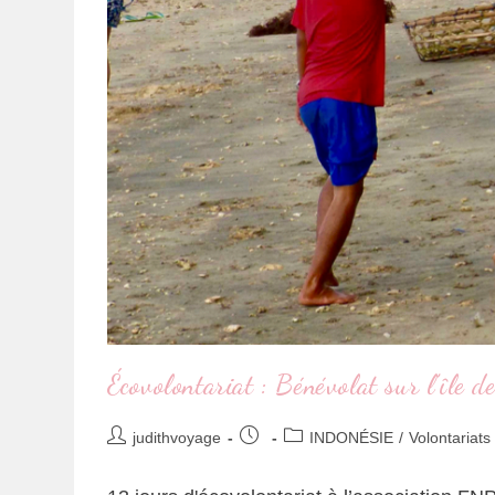
Écovolontariat : Bénévolat sur l’île 
judithvoyage
INDONÉSIE
/
Volontariats