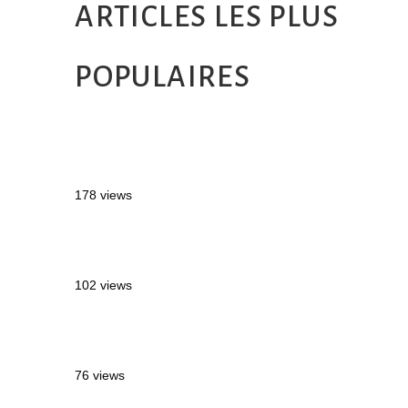
ARTICLES LES PLUS
POPULAIRES
MONTRÉAL EN ÉTÉ : 72H DANS LA
MÉTROPOLE QUÉBÉCOISE
178 views
2 semaines en Martinique : itinéraire et
conseils
102 views
Sources thermales en Toscane : Terme di
Saturnia et Bagni San Filippo
76 views