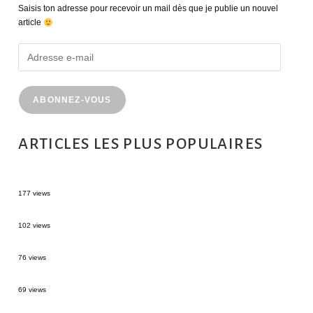
Saisis ton adresse pour recevoir un mail dès que je publie un nouvel
article
ABONNEZ-VOUS
ARTICLES LES PLUS POPULAIRES
MONTRÉAL EN ÉTÉ : 72H DANS LA MÉTROPOLE QUÉBÉCOISE
177 views
2 semaines en Martinique : itinéraire et conseils
102 views
Sources thermales en Toscane : Terme di Saturnia et Bagni San Filippo
76 views
3 jours à Florence : Mes coups de coeur
69 views
Les Landes : de Biscarrosse à Contis