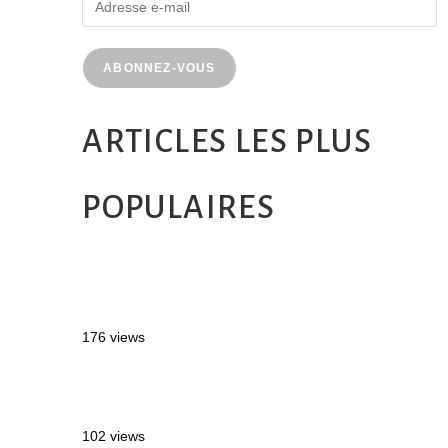
ABONNEZ-VOUS
ARTICLES LES PLUS
POPULAIRES
MONTRÉAL EN ÉTÉ : 72H DANS LA
MÉTROPOLE QUÉBÉCOISE
176 views
2 semaines en Martinique : itinéraire et
conseils
102 views