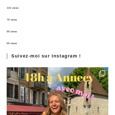
2 semaines en Martinique : itinéraire et conseils
102 views
Sources thermales en Toscane : Terme di Saturnia et Bagni San Filippo
76 views
3 jours à Florence : Mes coups de coeur
69 views
Les Landes : de Biscarrosse à Contis
66 views
Suivez-moi sur Instagram !