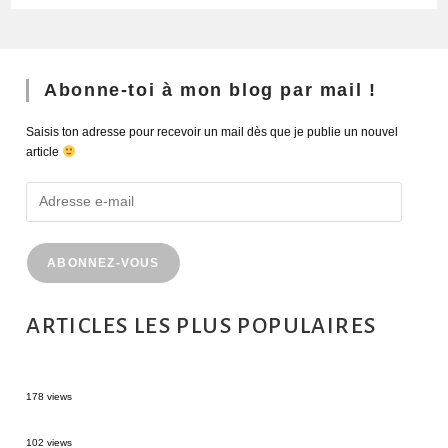
Abonne-toi à mon blog par mail !
Saisis ton adresse pour recevoir un mail dès que je publie un nouvel
article
ABONNEZ-VOUS
ARTICLES LES PLUS POPULAIRES
MONTRÉAL EN ÉTÉ : 72H DANS LA MÉTROPOLE QUÉBÉCOISE
178 views
2 semaines en Martinique : itinéraire et conseils
102 views