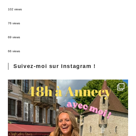
2 semaines en Martinique : itinéraire et conseils
102 views
Sources thermales en Toscane : Terme di Saturnia et Bagni San Filippo
76 views
3 jours à Florence : Mes coups de coeur
69 views
Les Landes : de Biscarrosse à Contis
66 views
Suivez-moi sur Instagram !