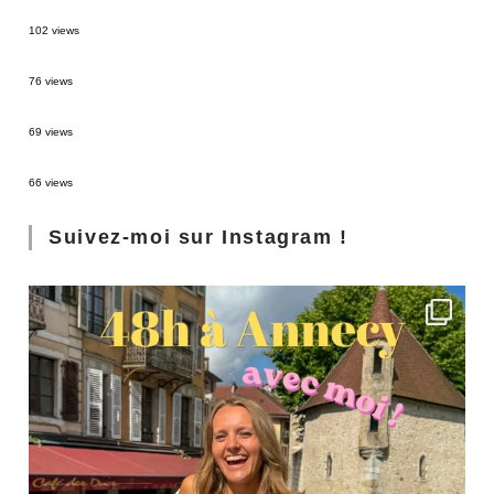
2 semaines en Martinique : itinéraire et conseils
102 views
Sources thermales en Toscane : Terme di Saturnia et Bagni San Filippo
76 views
3 jours à Florence : Mes coups de coeur
69 views
Les Landes : de Biscarrosse à Contis
66 views
Suivez-moi sur Instagram !