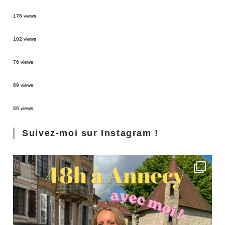
MONTRÉAL EN ÉTÉ : 72H DANS LA MÉTROPOLE QUÉBÉCOISE
176 views
2 semaines en Martinique : itinéraire et conseils
102 views
Sources thermales en Toscane : Terme di Saturnia et Bagni San Filippo
76 views
3 jours à Florence : Mes coups de coeur
69 views
Les Landes : de Biscarrosse à Contis
66 views
Suivez-moi sur Instagram !