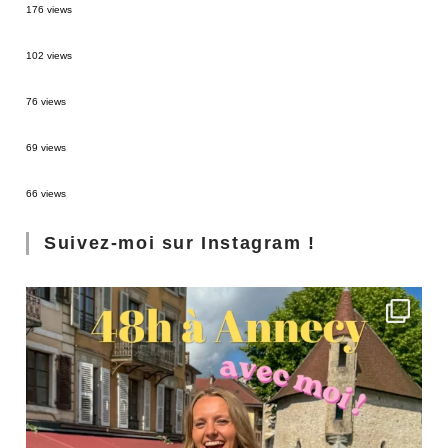
176 views
2 semaines en Martinique : itinéraire et conseils
102 views
Sources thermales en Toscane : Terme di Saturnia et Bagni San Filippo
76 views
3 jours à Florence : Mes coups de coeur
69 views
Les Landes : de Biscarrosse à Contis
66 views
Suivez-moi sur Instagram !