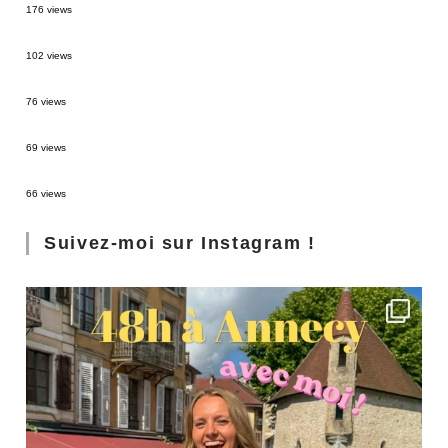
176 views
2 semaines en Martinique : itinéraire et conseils
102 views
Sources thermales en Toscane : Terme di Saturnia et Bagni San Filippo
76 views
3 jours à Florence : Mes coups de coeur
69 views
Les Landes : de Biscarrosse à Contis
66 views
Suivez-moi sur Instagram !