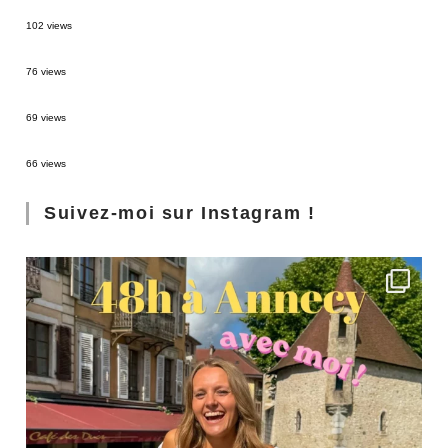
2 semaines en Martinique : itinéraire et conseils
102 views
Sources thermales en Toscane : Terme di Saturnia et Bagni San Filippo
76 views
3 jours à Florence : Mes coups de coeur
69 views
Les Landes : de Biscarrosse à Contis
66 views
Suivez-moi sur Instagram !