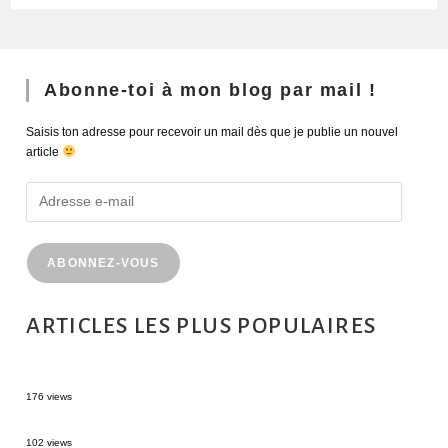
Abonne-toi à mon blog par mail !
Saisis ton adresse pour recevoir un mail dès que je publie un nouvel
article
ABONNEZ-VOUS
ARTICLES LES PLUS POPULAIRES
MONTRÉAL EN ÉTÉ : 72H DANS LA MÉTROPOLE QUÉBÉCOISE
176 views
2 semaines en Martinique : itinéraire et conseils
102 views