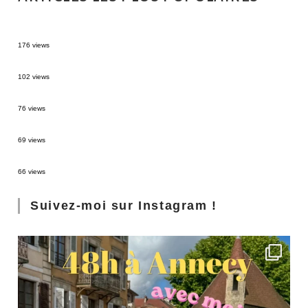
MONTRÉAL EN ÉTÉ : 72H DANS LA MÉTROPOLE QUÉBÉCOISE
176 views
2 semaines en Martinique : itinéraire et conseils
102 views
Sources thermales en Toscane : Terme di Saturnia et Bagni San Filippo
76 views
3 jours à Florence : Mes coups de coeur
69 views
Les Landes : de Biscarrosse à Contis
66 views
Suivez-moi sur Instagram !