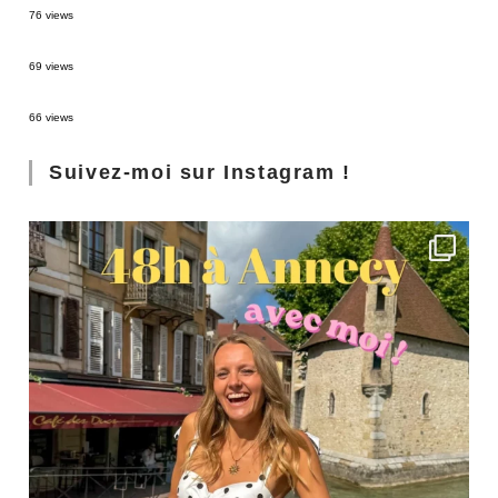
76 views
3 jours à Florence : Mes coups de coeur
69 views
Les Landes : de Biscarrosse à Contis
66 views
Suivez-moi sur Instagram !