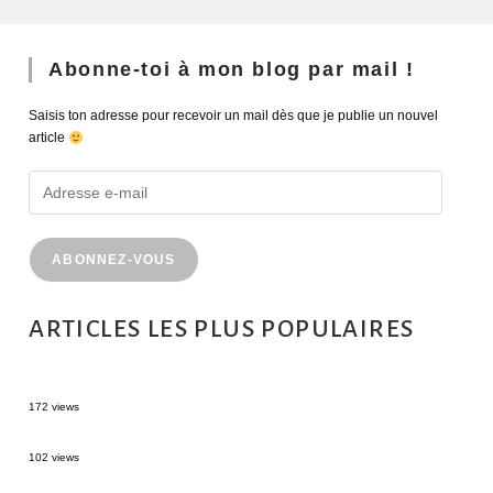
Abonne-toi à mon blog par mail !
Saisis ton adresse pour recevoir un mail dès que je publie un nouvel
article
ABONNEZ-VOUS
ARTICLES LES PLUS POPULAIRES
MONTRÉAL EN ÉTÉ : 72H DANS LA MÉTROPOLE QUÉBÉCOISE
172 views
2 semaines en Martinique : itinéraire et conseils
102 views
Sources thermales en Toscane : Terme di Saturnia et Bagni San Filippo