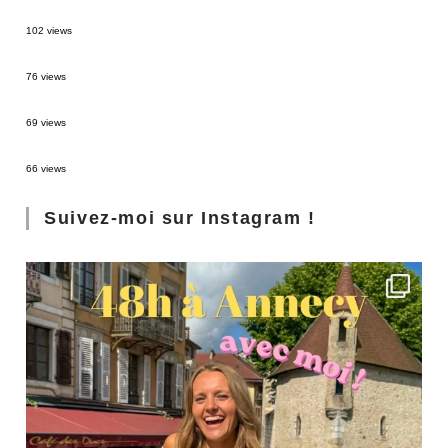
2 semaines en Martinique : itinéraire et conseils
102 views
Sources thermales en Toscane : Terme di Saturnia et Bagni San Filippo
76 views
3 jours à Florence : Mes coups de coeur
69 views
Les Landes : de Biscarrosse à Contis
66 views
Suivez-moi sur Instagram !