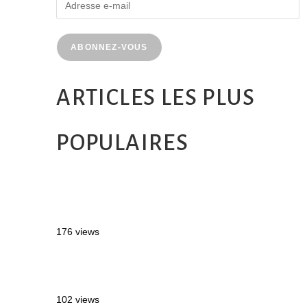
ABONNEZ-VOUS
ARTICLES LES PLUS
POPULAIRES
MONTRÉAL EN ÉTÉ : 72H DANS LA
MÉTROPOLE QUÉBÉCOISE
176 views
2 semaines en Martinique : itinéraire et
conseils
102 views