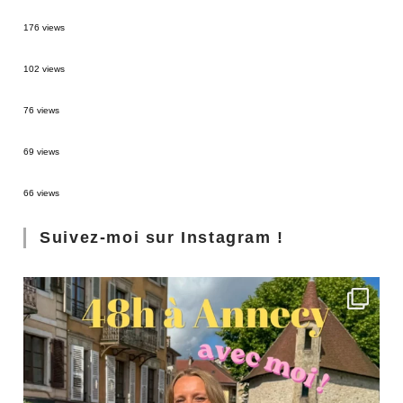
MONTRÉAL EN ÉTÉ : 72H DANS LA MÉTROPOLE QUÉBÉCOISE
176 views
2 semaines en Martinique : itinéraire et conseils
102 views
Sources thermales en Toscane : Terme di Saturnia et Bagni San Filippo
76 views
3 jours à Florence : Mes coups de coeur
69 views
Les Landes : de Biscarrosse à Contis
66 views
Suivez-moi sur Instagram !