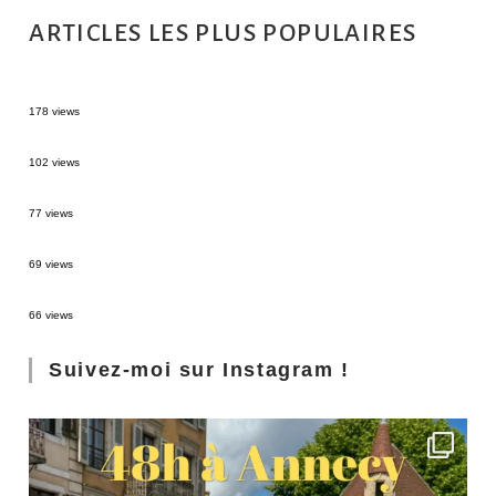
ARTICLES LES PLUS POPULAIRES
MONTRÉAL EN ÉTÉ : 72H DANS LA MÉTROPOLE QUÉBÉCOISE
178 views
2 semaines en Martinique : itinéraire et conseils
102 views
Sources thermales en Toscane : Terme di Saturnia et Bagni San Filippo
77 views
3 jours à Florence : Mes coups de coeur
69 views
Les Landes : de Biscarrosse à Contis
66 views
Suivez-moi sur Instagram !