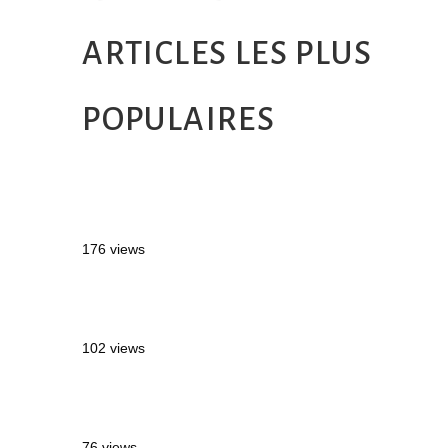
ARTICLES LES PLUS
POPULAIRES
MONTRÉAL EN ÉTÉ : 72H DANS LA
MÉTROPOLE QUÉBÉCOISE
176 views
2 semaines en Martinique : itinéraire et
conseils
102 views
Sources thermales en Toscane : Terme di
Saturnia et Bagni San Filippo
76 views