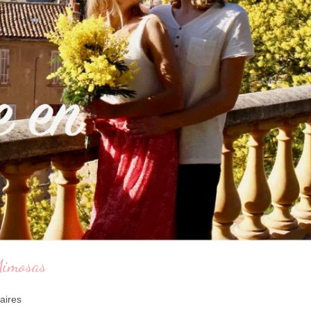
Mimosas
aires