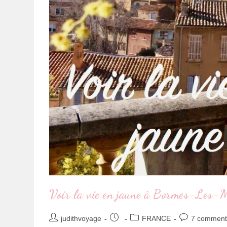
Voir la vie en jaune à Bormes-Les-
judithvoyage
FRANCE
7 comment