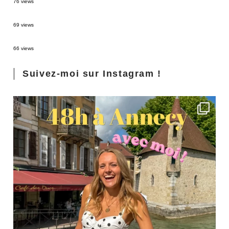
76 views
3 jours à Florence : Mes coups de coeur
69 views
Les Landes : de Biscarrosse à Contis
66 views
Suivez-moi sur Instagram !