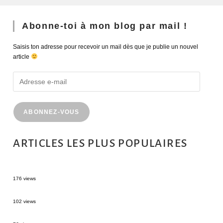
Abonne-toi à mon blog par mail !
Saisis ton adresse pour recevoir un mail dès que je publie un nouvel
article
ABONNEZ-VOUS
ARTICLES LES PLUS POPULAIRES
MONTRÉAL EN ÉTÉ : 72H DANS LA MÉTROPOLE QUÉBÉCOISE
176 views
2 semaines en Martinique : itinéraire et conseils
102 views
Sources thermales en Toscane : Terme di Saturnia et Bagni San Filippo