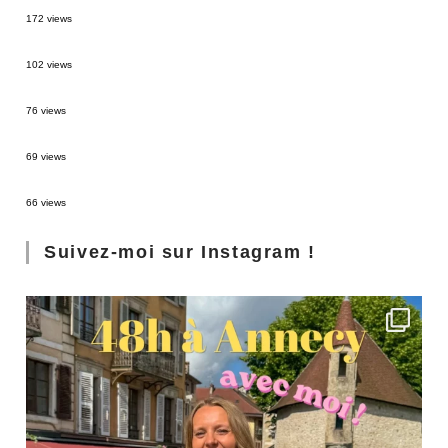
MONTRÉAL EN ÉTÉ : 72H DANS LA MÉTROPOLE QUÉBÉCOISE
172 views
2 semaines en Martinique : itinéraire et conseils
102 views
Sources thermales en Toscane : Terme di Saturnia et Bagni San Filippo
76 views
3 jours à Florence : Mes coups de coeur
69 views
Les Landes : de Biscarrosse à Contis
66 views
Suivez-moi sur Instagram !