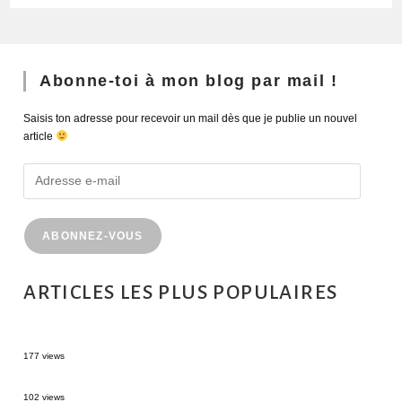
Abonne-toi à mon blog par mail !
Saisis ton adresse pour recevoir un mail dès que je publie un nouvel
article
ABONNEZ-VOUS
ARTICLES LES PLUS POPULAIRES
MONTRÉAL EN ÉTÉ : 72H DANS LA MÉTROPOLE QUÉBÉCOISE
177 views
2 semaines en Martinique : itinéraire et conseils
102 views